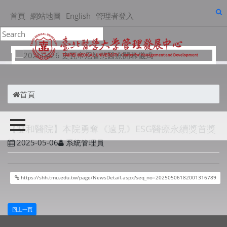
首頁
網站地圖
English
管理者登入
首頁
Toggle navigation
【雙和醫院】本院勇奪《遠見》ESG醫療永續獎首獎
2025-05-06
系統管理員
https://shh.tmu.edu.tw/page/NewsDetail.aspx?seq_no=20250506182001316789