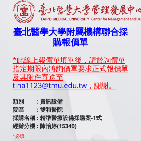
臺北醫學大學附屬機構聯合採
購報價單
*此線上報價單填畢後，請於詢價單
指定期限內將詢價單要求正式報價單
及其附件寄送至
tina1123@tmu.edu.tw
，謝謝。
類別 :
資訊設備
院區 :
雙和醫院
採購名稱 :
精準醫療設備採購案-1式
經辦分機 :
陳怡婷(15349)
*必填