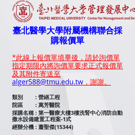
臺北醫學大學附屬機構聯合採
購報價單
*此線上報價單填畢後，請於詢價單
指定期限內將詢價單要求正式報價單
及其附件寄送至
alger588@tmu.edu.tw
，謝謝。
類別 :
營繕工程
院區 :
萬芳醫院
採購名稱 :
第一醫療大樓3樓洗腎中心消防自動
撒水設備建置工程案-1式
經辦分機 :
蕭聖傑(15344)