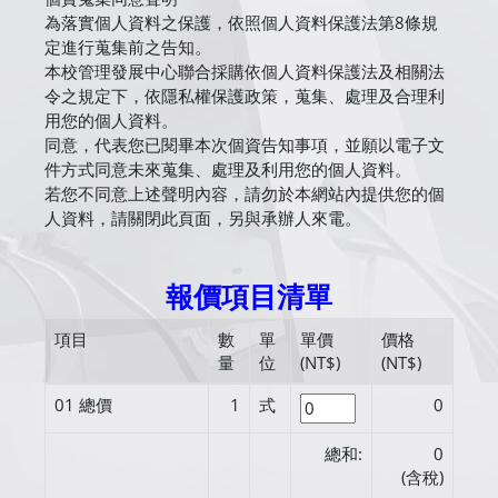
為落實個人資料之保護，依照個人資料保護法第8條規
定進行蒐集前之告知。
本校管理發展中心聯合採購依個人資料保護法及相關法
令之規定下，依隱私權保護政策，蒐集、處理及合理利
用您的個人資料。
同意，代表您已閱畢本次個資告知事項，並願以電子文
件方式同意未來蒐集、處理及利用您的個人資料。
若您不同意上述聲明內容，請勿於本網站內提供您的個
人資料，請關閉此頁面，另與承辦人來電。
報價項目清單
項目
數
單
單價
價格
量
位
(NT$)
(NT$)
01
總價
1
式
0
總和:
0
(含稅)